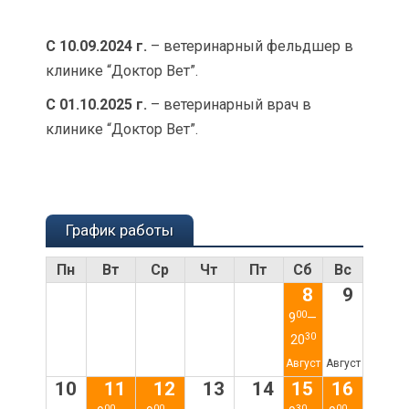
С 10.09.2024 г.
– ветеринарный фельдшер в
клинике “Доктор Вет”.
С 01.10.2025 г.
– ветеринарный врач в
клинике “Доктор Вет”.
График работы
Пн
Вт
Ср
Чт
Пт
Сб
Вс
8
9
00
9
—
30
20
Август
Август
10
11
12
13
14
15
16
00
00
30
00