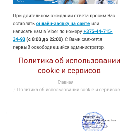
УСЛУГИ
ЦЕНЫ
При длительном ожидании ответа просим Вас
оставлять
онлайн-заявку на сайте
или
КЛИНИКИ
написать нам в Viber по номеру
+375-44-715-
34-93
(с 8:00 до 22:00)
. С Вами свяжется
ОБУЧЕНИЕ
первый освободившийся администратор.
АКЦИИ
Политика об использовании
КЛИЕНТАМ
cookie и сервисов
О КОМПАНИИ
Вы здесь:
Главная
Политика об использовании cookie и сервисов
КОНТАКТЫ