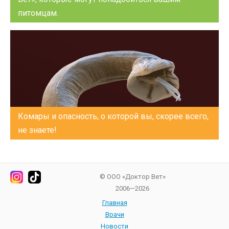
питомцам.
Комары и опасность, о которой вы, скорее всего,
не знаете!
© ООО «Доктор Вет»
2006—2026
Главная
Врачи
Новости