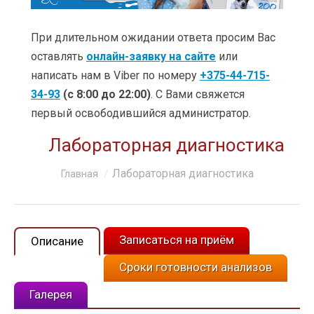
УСЛУГИ
ЦЕНЫ
При длительном ожидании ответа просим Вас
оставлять
онлайн-заявку на сайте
или
КЛИНИКИ
написать нам в Viber по номеру
+375-44-715-
34-93
(с 8:00 до 22:00)
. С Вами свяжется
ОБУЧЕНИЕ
первый освободившийся администратор.
АКЦИИ
Лабораторная диагностика
КЛИЕНТАМ
Вы здесь:
Лабораторная диагностика
Главная
О КОМПАНИИ
КОНТАКТЫ
Записаться на приём
Описание
Сроки готовности анализов
Галерея