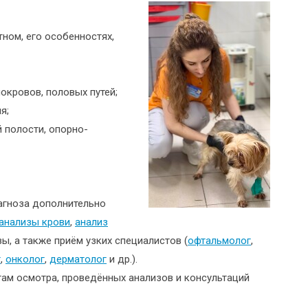
ном, его особенностях,
окровов, половых путей;
я;
 полости, опорно-
агноза дополнительно
анализы крови
,
анализ
ы, а также приём узких специалистов (
офтальмолог
,
г
,
онколог
,
дерматолог
и др.).
там осмотра, проведённых анализов и консультаций