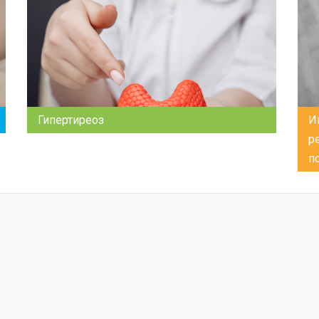
Гипертиреоз
И
р
п