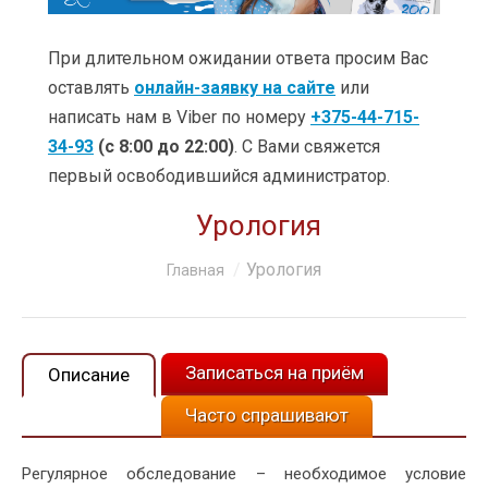
УСЛУГИ
ЦЕНЫ
При длительном ожидании ответа просим Вас
оставлять
онлайн-заявку на сайте
или
КЛИНИКИ
написать нам в Viber по номеру
+375-44-715-
34-93
(с 8:00 до 22:00)
. С Вами свяжется
ОБУЧЕНИЕ
первый освободившийся администратор.
АКЦИИ
Урология
КЛИЕНТАМ
Вы здесь:
Урология
Главная
О КОМПАНИИ
КОНТАКТЫ
Записаться на приём
Описание
Часто спрашивают
Регулярное обследование – необходимое условие