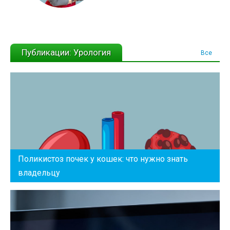
Публикации: Урология
Все
Поликистоз почек у кошек: что нужно знать
владельцу