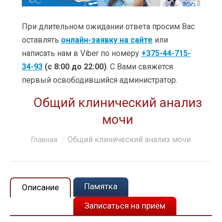
УСЛУГИ
ЦЕНЫ
При длительном ожидании ответа просим Вас
оставлять
онлайн-заявку на сайте
или
КЛИНИКИ
написать нам в Viber по номеру
+375-44-715-
34-93
(с 8:00 до 22:00)
. С Вами свяжется
ОБУЧЕНИЕ
первый освободившийся администратор.
АКЦИИ
Общий клинический анализ
КЛИЕНТАМ
мочи
О КОМПАНИИ
Вы здесь:
Общий клинический анализ мочи
Главная
КОНТАКТЫ
Памятка
Описание
Записаться на приём