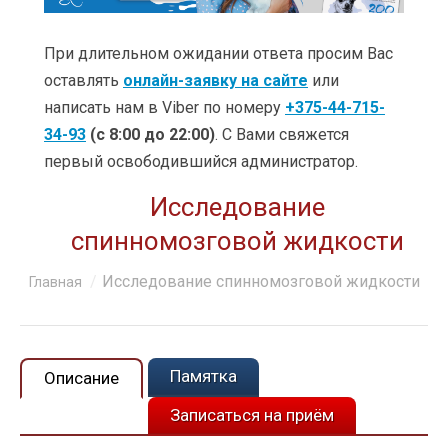
УСЛУГИ
ЦЕНЫ
При длительном ожидании ответа просим Вас
оставлять
онлайн-заявку на сайте
или
КЛИНИКИ
написать нам в Viber по номеру
+375-44-715-
34-93
(с 8:00 до 22:00)
. С Вами свяжется
ОБУЧЕНИЕ
первый освободившийся администратор.
АКЦИИ
Исследование
КЛИЕНТАМ
спинномозговой жидкости
О КОМПАНИИ
Вы здесь:
Исследование спинномозговой жидкости
Главная
КОНТАКТЫ
Памятка
Описание
Записаться на приём