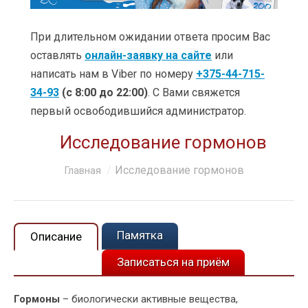
УСЛУГИ
ЦЕНЫ
При длительном ожидании ответа просим Вас
оставлять
онлайн-заявку на сайте
или
КЛИНИКИ
написать нам в Viber по номеру
+375-44-715-
34-93
(с 8:00 до 22:00)
. С Вами свяжется
ОБУЧЕНИЕ
первый освободившийся администратор.
АКЦИИ
Исследование гормонов
КЛИЕНТАМ
Вы здесь:
Исследование гормонов
Главная
О КОМПАНИИ
КОНТАКТЫ
Памятка
Описание
Записаться на приём
Гормоны
– биологически активные вещества,