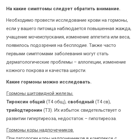
На какие симптомы следует обратить внимание.
Необходимо провести исследование крови на гормоны,
если у вашего питомца наблюдается повышенная жажда,
учащение мочеиспускания, изменение аппетита или веса,
появилось подозрения на бесплодие. Также часто
первыми симптомами заболевания могут стать
дерматологические проблемы – аллопеции, изменение
кожного покрова и качества шерсти.
Какие гормоны можно исследовать.
Гормоны щитовидной железы.
Тироксин общий
(Т4 общ),
свободный
(Т4 св),
трийодтиронин
(Т3). Их избыток свидетельствует о
развитии гипертиреоза, недостаток – гипотиреоза.
Гормоны коры надпочечников.
При патологии коры надпочечников в комплексе с