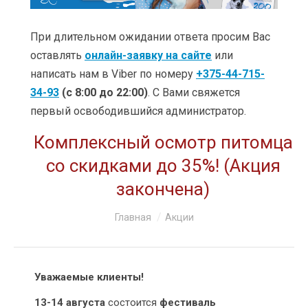
УСЛУГИ
ЦЕНЫ
При длительном ожидании ответа просим Вас
оставлять
онлайн-заявку на сайте
или
КЛИНИКИ
написать нам в Viber по номеру
+375-44-715-
34-93
(с 8:00 до 22:00)
. С Вами свяжется
ОБУЧЕНИЕ
первый освободившийся администратор.
АКЦИИ
Комплексный осмотр питомца
КЛИЕНТАМ
со скидками до 35%! (Акция
закончена)
О КОМПАНИИ
Вы здесь:
Главная
Акции
КОНТАКТЫ
Уважаемые клиенты!
13-14 августа
состоится
фестиваль