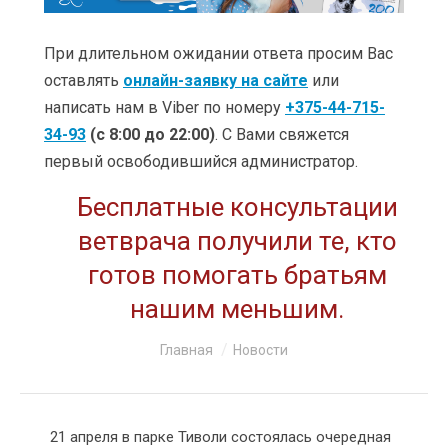
УСЛУГИ
ЦЕНЫ
При длительном ожидании ответа просим Вас
оставлять
онлайн-заявку на сайте
или
КЛИНИКИ
написать нам в Viber по номеру
+375-44-715-
34-93
(с 8:00 до 22:00)
. С Вами свяжется
ОБУЧЕНИЕ
первый освободившийся администратор.
АКЦИИ
Бесплатные консультации
КЛИЕНТАМ
ветврача получили те, кто
готов помогать братьям
О КОМПАНИИ
нашим меньшим.
КОНТАКТЫ
Вы здесь:
Главная
Новости
21 апреля в парке Тиволи состоялась очередная