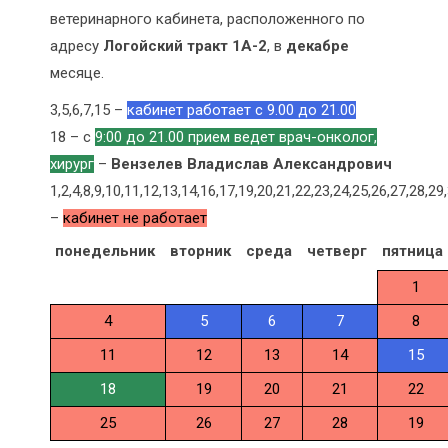
ветеринарного кабинета, расположенного по
адресу
Логойский тракт 1А-2
, в
декабре
месяце.
3,5,6,7,15 –
кабинет работает с 9.00 до 21.00
18 – с
9:00 до 21.00 прием ведет врач-онколог,
хирург
–
Вензелев Владислав Александрович
1,2,4,8,9,10,11,12,13,14,16,17,19,20,21,22,23,24,25,26,27,28,2
–
кабинет не работает
понедельник
вторник
среда
четверг
пятница
1
4
5
6
7
8
11
12
13
14
15
18
19
20
21
22
25
26
27
28
19