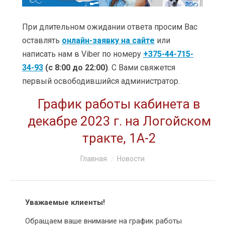
УСЛУГИ
ЦЕНЫ
При длительном ожидании ответа просим Вас
оставлять
онлайн-заявку на сайте
или
КЛИНИКИ
написать нам в Viber по номеру
+375-44-715-
34-93
(с 8:00 до 22:00)
. С Вами свяжется
ОБУЧЕНИЕ
первый освободившийся администратор.
АКЦИИ
График работы кабинета в
КЛИЕНТАМ
декабре 2023 г. на Логойском
тракте, 1А-2
О КОМПАНИИ
Вы здесь:
Главная
Новости
КОНТАКТЫ
Уважаемые клиенты!
Обращаем ваше внимание на график работы