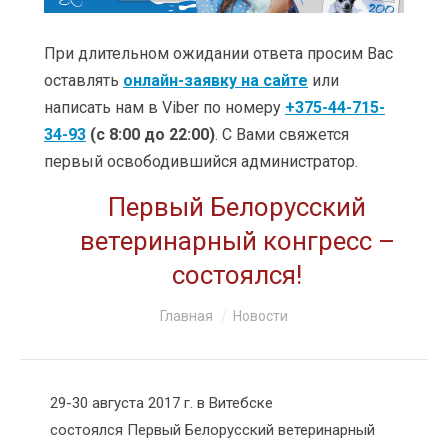
УСЛУГИ
ЦЕНЫ
При длительном ожидании ответа просим Вас
оставлять
онлайн-заявку на сайте
или
КЛИНИКИ
написать нам в Viber по номеру
+375-44-715-
34-93
(с 8:00 до 22:00)
. С Вами свяжется
ОБУЧЕНИЕ
первый освободившийся администратор.
АКЦИИ
Первый Белорусский
КЛИЕНТАМ
ветеринарный конгресс –
состоялся!
О КОМПАНИИ
Вы здесь:
Главная
Новости
КОНТАКТЫ
29-30 августа 2017 г. в Витебске
состоялся Первый Белорусский ветеринарный