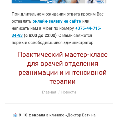
УСЛУГИ
ЦЕНЫ
При длительном ожидании ответа просим Вас
оставлять
онлайн-заявку на сайте
или
КЛИНИКИ
написать нам в Viber по номеру
+375-44-715-
34-93
(с 8:00 до 22:00)
. С Вами свяжется
ОБУЧЕНИЕ
первый освободившийся администратор.
АКЦИИ
Практический мастер-класс
КЛИЕНТАМ
для врачей отделения
реанимации и интенсивной
О КОМПАНИИ
терапии
КОНТАКТЫ
Вы здесь:
Главная
Новости
9-10 февраля
в клинике «Доктор Вет» на