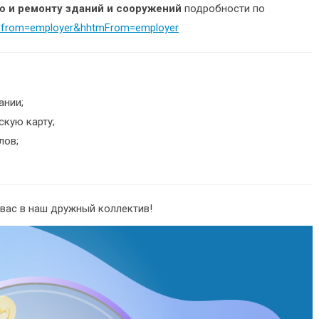
ю и ремонту зданий и сооружений
подробности по
56?from=employer&hhtmFrom=employer
ании;
скую карту;
лов;
вас в наш дружный коллектив!