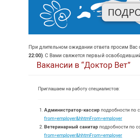
При длительном ожидании ответа просим Вас 
22:00)
. С Вами свяжется первый освободивший
Вакансии в “Доктор Вет”
Приглашаем на работу специалистов:
Администратор-кассир
подробности по 
from=employer&hhtmFrom=employer
Ветеринарный санитар
подробности по с
from=employer&hhtmFrom=employer