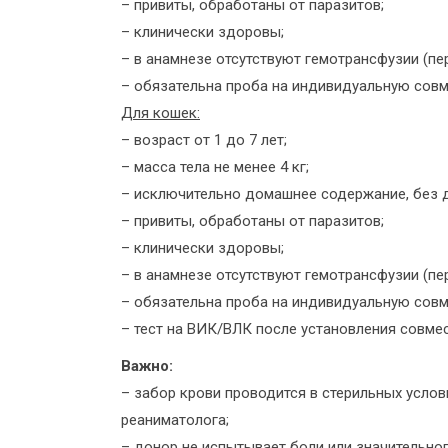
– привиты, обработаны от паразитов;
– клинически здоровы;
– в анамнезе отсутствуют гемотрансфузии (пе
– обязательна проба на индивидуальную совм
Для кошек:
– возраст от 1 до 7 лет;
– масса тела не менее 4 кг;
– исключительно домашнее содержание, без д
– привиты, обработаны от паразитов;
– клинически здоровы;
– в анамнезе отсутствуют гемотрансфузии (пе
– обязательна проба на индивидуальную совм
– тест на ВИК/ВЛК после установления совме
Важно:
– забор крови проводится в стерильных услов
реаниматолога;
– донор не испытывает боли или значительно