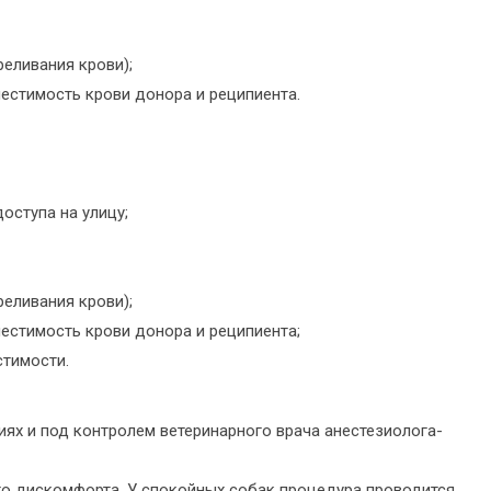
реливания крови);
естимость крови донора и реципиента.
оступа на улицу;
реливания крови);
естимость крови донора и реципиента;
стимости.
иях и под контролем ветеринарного врача анестезиолога-
го дискомфорта. У спокойных собак процедура проводится