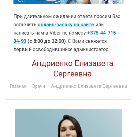
УСЛУГИ
ЦЕНЫ
При длительном ожидании ответа просим Вас
оставлять
онлайн-заявку на сайте
или
КЛИНИКИ
написать нам в Viber по номеру
+375-44-715-
34-93
(с 8:00 до 22:00)
. С Вами свяжется
ОБУЧЕНИЕ
первый освободившийся администратор.
АКЦИИ
Андриенко Елизавета
КЛИЕНТАМ
Сергеевна
О КОМПАНИИ
Вы здесь:
Андриенко Елизавета Сергеевна
Главная
Врачи
КОНТАКТЫ