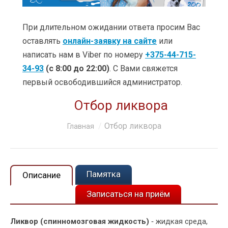
УСЛУГИ
ЦЕНЫ
При длительном ожидании ответа просим Вас
оставлять
онлайн-заявку на сайте
или
КЛИНИКИ
написать нам в Viber по номеру
+375-44-715-
34-93
(с 8:00 до 22:00)
. С Вами свяжется
ОБУЧЕНИЕ
первый освободившийся администратор.
АКЦИИ
Отбор ликвора
КЛИЕНТАМ
Вы здесь:
Отбор ликвора
Главная
О КОМПАНИИ
КОНТАКТЫ
Памятка
Описание
Записаться на приём
Ликвор (спинномозговая жидкость)
‑ жидкая среда,